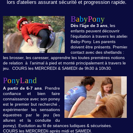
lors d'ateliers assurant sécurité et progression rapide.
B
a
b
y
P
o
n
y
Dès l'âge de 3 ans
, les
enfants peuvent découvrir
l'équitation à travers les ateliers
Baby-Pony. Les parents
doivent être présents. Premier
contact avec des shetlands :
les brosser, les caresser, apprendre les toutes premières notions
de relation à l’animal à pied et monté principalement à travers le
jeu. COURS les MERCREDI & SAMEDI de 9h30 à 10h30.
P
o
n
y
L
a
n
d
A partir de 6-7 ans
. Prendre
confiance et bien faire
connaissance avec son poney
est le premier but recherché ,
expérimenter les sensations
équestres par le jeu (les
allures et la conduite du
poney). Evolution au fil de séances ludiques & sécurisées.
COURS les MERCREDIi après midi et SAMEDI.